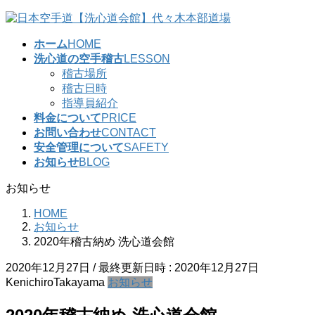
コ
ナ
ン
ビ
ホーム
HOME
テ
ゲ
洗心道の空手稽古
LESSON
ン
ー
稽古場所
ツ
シ
稽古日時
へ
ョ
指導員紹介
ス
ン
料金について
PRICE
キ
に
お問い合わせ
CONTACT
ッ
移
安全管理について
SAFETY
プ
動
お知らせ
BLOG
お知らせ
HOME
お知らせ
2020年稽古納め 洗心道会館
2020年12月27日
/ 最終更新日時 :
2020年12月27日
KenichiroTakayama
お知らせ