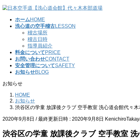
コ
ナ
ン
ビ
ホーム
HOME
テ
ゲ
洗心道の空手稽古
LESSON
ン
ー
稽古場所
ツ
シ
稽古日時
へ
ョ
指導員紹介
ス
ン
料金について
PRICE
キ
に
お問い合わせ
CONTACT
ッ
移
安全管理について
SAFETY
プ
動
お知らせ
BLOG
お知らせ
HOME
お知らせ
渋谷区の学童 放課後クラブ 空手教室 洗心道会館代々
2020年9月8日
/ 最終更新日時 :
2020年9月8日
KenichiroTaka
渋谷区の学童 放課後クラブ 空手教室 