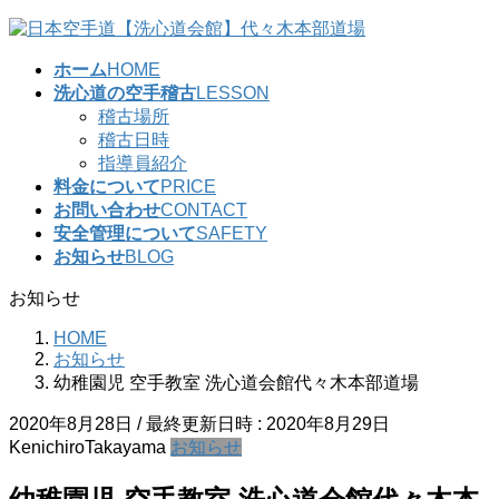
コ
ナ
ン
ビ
ホーム
HOME
テ
ゲ
洗心道の空手稽古
LESSON
ン
ー
稽古場所
ツ
シ
稽古日時
へ
ョ
指導員紹介
ス
ン
料金について
PRICE
キ
に
お問い合わせ
CONTACT
ッ
移
安全管理について
SAFETY
プ
動
お知らせ
BLOG
お知らせ
HOME
お知らせ
幼稚園児 空手教室 洗心道会館代々木本部道場
2020年8月28日
/ 最終更新日時 :
2020年8月29日
KenichiroTakayama
お知らせ