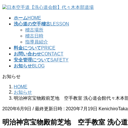
コ
ナ
ン
ビ
ホーム
HOME
テ
ゲ
洗心道の空手稽古
LESSON
ン
ー
稽古場所
ツ
シ
稽古日時
へ
ョ
指導員紹介
ス
ン
料金について
PRICE
キ
に
お問い合わせ
CONTACT
ッ
移
安全管理について
SAFETY
プ
動
お知らせ
BLOG
お知らせ
HOME
お知らせ
明治神宮宝物殿前芝地 空手教室 洗心道会館代々木本
2020年6月9日
/ 最終更新日時 :
2020年7月19日
KenichiroTak
明治神宮宝物殿前芝地 空手教室 洗心