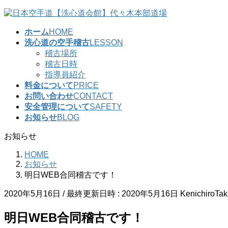
コ
ナ
ン
ビ
ホーム
HOME
テ
ゲ
洗心道の空手稽古
LESSON
ン
ー
稽古場所
ツ
シ
稽古日時
へ
ョ
指導員紹介
ス
ン
料金について
PRICE
キ
に
お問い合わせ
CONTACT
ッ
移
安全管理について
SAFETY
プ
動
お知らせ
BLOG
お知らせ
HOME
お知らせ
明日WEB合同稽古です！
2020年5月16日
/ 最終更新日時 :
2020年5月16日
KenichiroTa
明日WEB合同稽古です！