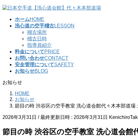
コ
ナ
ン
ビ
ホーム
HOME
テ
ゲ
洗心道の空手稽古
LESSON
ン
ー
稽古場所
ツ
シ
稽古日時
へ
ョ
指導員紹介
ス
ン
料金について
PRICE
キ
に
お問い合わせ
CONTACT
ッ
移
安全管理について
SAFETY
プ
動
お知らせ
BLOG
お知らせ
HOME
お知らせ
節目の時 渋谷区の空手教室 洗心道会館代々木本部道場 カ
2026年3月31日
/ 最終更新日時 :
2026年3月31日
KenichiroTa
節目の時 渋谷区の空手教室 洗心道会館代