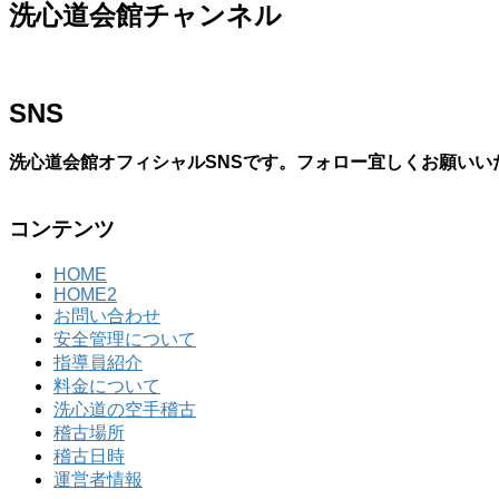
洗心道会館チャンネル
SNS
洗心道会館オフィシャルSNSです。フォロー宜しくお願いい
コンテンツ
HOME
HOME2
お問い合わせ
安全管理について
指導員紹介
料金について
洗心道の空手稽古
稽古場所
稽古日時
運営者情報